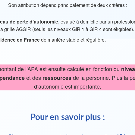
Son attribution dépend principalement de deux critères :
veau de perte d’autonomie
, évalué à domicile par un professio
la grille AGGIR (seuls les niveaux GIR 1 à GIR 4 sont éligibles).
sidence en France
de manière stable et régulière.
ontant de l’APA est ensuite calculé en fonction du
nivea
et des
de la personne. Plus la pe
pendance
ressources
d’autonomie est importante.
Pour en savoir plus :