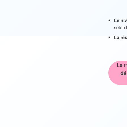
Le ni
selon 
La ré
Le m
dé