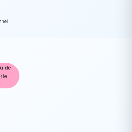
nnel
u de
rte