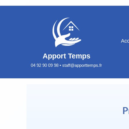
Aller
au
contenu
Acc
Apport Temps
04 92 90 09 98 • staff@apporttemps.fr
P